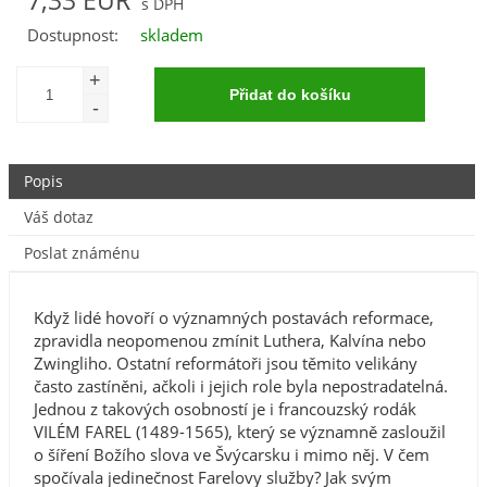
7,33 EUR
Dostupnost:
skladem
Popis
Váš dotaz
Poslat známénu
Když lidé hovoří o významných postavách reformace,
zpravidla neopomenou zmínit Luthera, Kalvína nebo
Zwingliho. Ostatní reformátoři jsou těmito velikány
často zastíněni, ačkoli i jejich role byla nepostradatelná.
Jednou z takových osobností je i francouzský rodák
VILÉM FAREL (1489-1565), který se významně zasloužil
o šíření Božího slova ve Švýcarsku i mimo něj. V čem
spočívala jedinečnost Farelovy služby? Jak svým