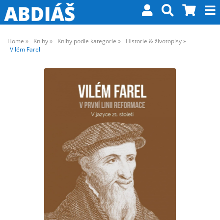
Home
Knihy
Knihy podle kategorie
Historie & životopisy
Vilém Farel