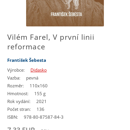
Vilém Farel, V první linii
reformace
František Šebesta
Výrobce:
Didasko
Vazba:
pevná
Rozměr:
110x160
Hmotnost:
155 g
Rok vydání:
2021
Počet stran:
136
ISBN:
978-80-87587-84-3