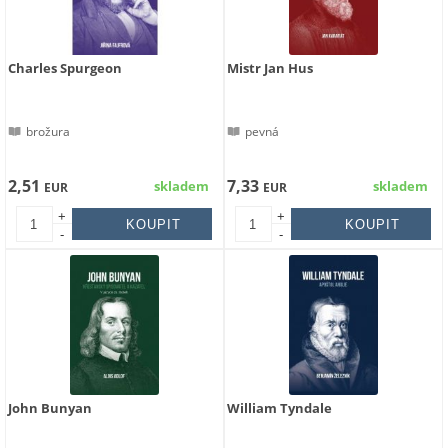
Charles Spurgeon
Mistr Jan Hus
brožura
pevná
2,51
7,33
skladem
skladem
EUR
EUR
+
+
-
-
John Bunyan
William Tyndale