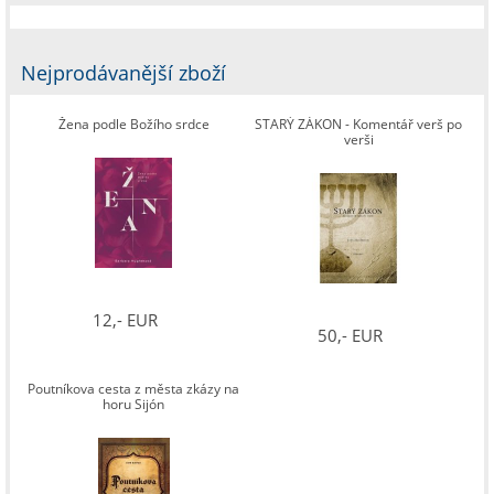
Nejprodávanější zboží
Žena podle Božího srdce
STARÝ ZÁKON - Komentář verš po
verši
12,- EUR
50,- EUR
Poutníkova cesta z města zkázy na
horu Sijón