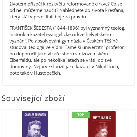
životem přispěl k rozkvětu reformované církve? Co se
od něj můžeme naučit? Nahlédněte do života křesťana,
který stál v první linii boje za pravdu.
FRANTIŠEK ŠEBESTA (1844-1896) byl významný teolog,
historik a kazatel evangelické církve helvetského
vyznání. Po absolvování gymnázia v Českém Těšíně
studoval teologii ve Vídni. Tamější univerzitní profesor
ho doporučil jako vikáře sboru v nizozemském
Elberfeldu, ale po několika letech se vrátil do své
domoviny. Nejprve sloužil jako kazatel v Nikolčicích,
poté také v Hustopečích.
Související zboží