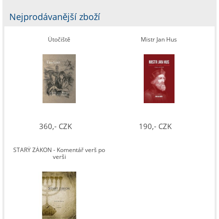
Nejprodávanější zboží
Útočiště
Mistr Jan Hus
360,- CZK
190,- CZK
STARÝ ZÁKON - Komentář verš po
verši