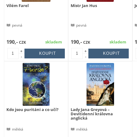
Vilém Farel
Mistr Jan Hus
pevná
pevná
190,-
190,-
skladem
skladem
CZK
CZK
+
+
-
-
Kdo jsou puritáni a co učí?
Lady Jana Greyová –
Devítidenní královna
anglická
měkká
měkká