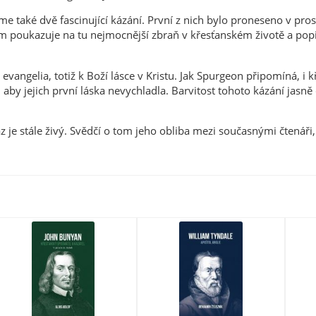
e také dvě fascinující kázání. První z nich bylo proneseno v pro
 poukazuje na tu nejmocnější zbraň v křesťanském životě a popis
gelia, totiž k Boží lásce v Kristu. Jak Spurgeon připomíná, i křes
 aby jejich první láska nevychladla. Barvitost tohoto kázání jasně
 je stále živý. Svědčí o tom jeho obliba mezi současnými čtenáři, 