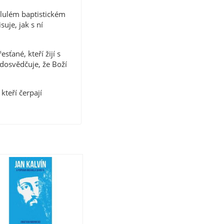
slulém baptistickém
uje, jak s ní
ťané, kteří žijí s
 dosvědčuje, že Boží
kteří čerpají