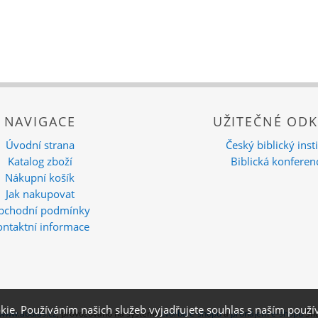
NAVIGACE
UŽITEČNÉ ODK
Úvodní strana
Český biblický insti
Katalog zboží
Biblická konferen
Nákupní košík
Jak nakupovat
bchodní podmínky
ontaktní informace
kie. Používáním našich služeb vyjadřujete souhlas s naším pou
www.abdias.cz
,
provozováno na systému
tvorba e-shopu
a
pronájem e-shopu
Sho