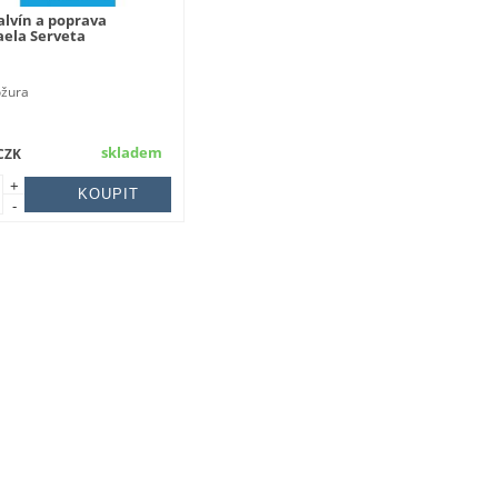
alvín a poprava
ela Serveta
ožura
skladem
CZK
+
-