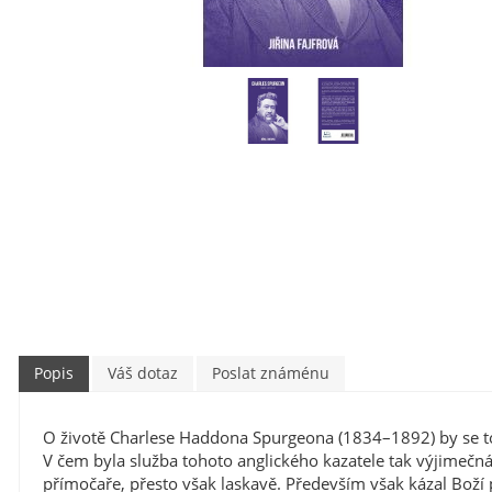
Popis
Váš dotaz
Poslat známénu
O životě Charlese Haddona Spurgeona (1834–1892) by se toho
V čem byla služba tohoto anglického kazatele tak výjimečná
přímočaře, přesto však laskavě. Především však kázal Boží 