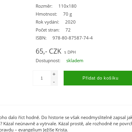
Rozměr:
110x180
Hmotnost:
70 g
Rok vydání:
2020
Počet stran:
72
ISBN:
978-80-87587-74-4
65,- CZK
Dostupnost:
skladem
 dalo říct hodně. Do historie se však neodmyslitelně zapsal jak
? Kázal neúnavně a vytrvale. Kázal prostě, ale rozhodně ne povrc
pravdu – evangelium Ježíše Krista.