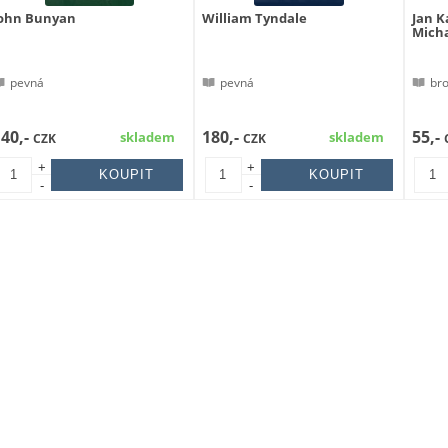
John Bunyan
William Tyndale
Jan K
Micha
pevná
pevná
br
140,-
180,-
55,-
skladem
skladem
CZK
CZK
+
+
-
-