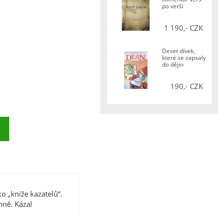
po verši
1 190,- CZK
Deset dívek,
které se zapsaly
do dějin
190,- CZK
o „kníže kazatelů“.
hně. Kázal