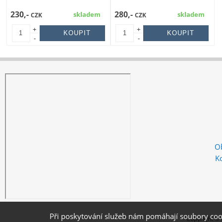
230,-
280,-
skladem
skladem
CZK
CZK
+
+
-
-
O
K
Při poskytování služeb nám pomáhají soubory coo
Copyright ©