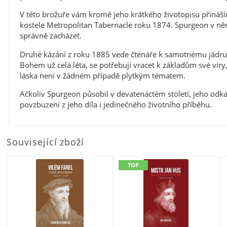
V této brožuře vám kromě jeho krátkého životopisu přináším
kostele Metropolitan Tabernacle roku 1874. Spurgeon v něm
správně zacházet.
Druhé kázání z roku 1885 vede čtenáře k samotnému jádru evan
Bohem už celá léta, se potřebují vracet k základům své víry,
láska není v žádném případě plytkým tématem.
Ačkoliv Spurgeon působil v devatenáctém století, jeho odkaz
povzbuzení z jeho díla i jedinečného životního příběhu.
Související zboží