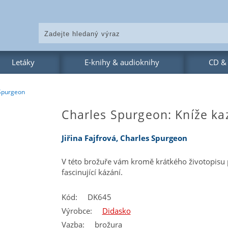
Letáky
E-knihy & audioknihy
CD &
Spurgeon
Charles Spurgeon: Kníže ka
Jiřina Fajfrová, Charles Spurgeon
V této brožuře vám kromě krátkého životopisu 
fascinující kázání.
Kód:
DK645
Výrobce:
Didasko
Vazba:
brožura