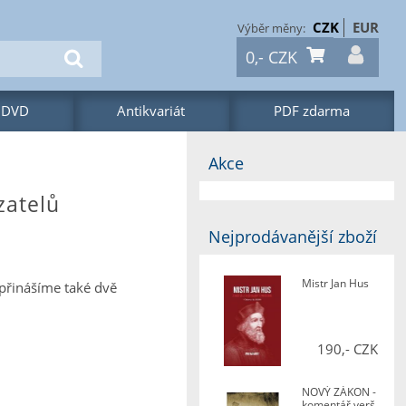
CZK
EUR
0,-
CZK
 DVD
Antikvariát
PDF zdarma
Akce
zatelů
Nejprodávanější zboží
Mistr Jan Hus
přinášíme také dvě
190,- CZK
NOVÝ ZÁKON -
komentář verš