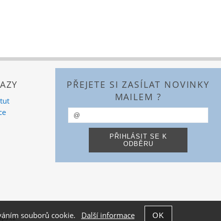
AZY
PŘEJETE SI ZASÍLAT NOVINKY
MAILEM ?
tut
ce
žíváním souborů cookie.
Další informace
p5.cz