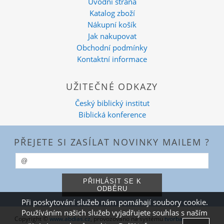
Úvodní strana
Katalog zboží
Nákupní košík
Jak nakupovat
Obchodní podmínky
Kontaktní informace
UŽITEČNÉ ODKAZY
Český biblický institut
Biblická konference
PŘEJETE SI ZASÍLAT NOVINKY MAILEM ?
Při poskytování služeb nám pomáhají soubory cookie.
Používáním našich služeb vyjadřujete souhlas s naším
Copyright ©
www.abdias.cz
,
provozováno na systému
tvorba e-