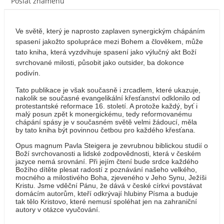
Poslat známénu
Ve světě, který je naprosto zaplaven synergickým chápáním
spasení jakožto spolupráce mezi Bohem a člověkem, může
tato kniha, která vyzdvihuje spasení jako výlučný akt Boží
svrchované milosti, působit jako outsider, ba dokonce
podivín.
Tato publikace je však současně i zrcadlem, které ukazuje,
nakolik se současné evangelikální křesťanství odklonilo od
protestantské reformace 16. století. A protože každý, byť i
malý posun zpět k monergickému, tedy reformovanému
chápání spásy je v současném světě velmi žádoucí, měla
by tato kniha být povinnou četbou pro každého křesťana.
Opus magnum Pavla Steigera je zevrubnou biblickou studií o
Boží svrchovanosti a lidské zodpovědnosti, která v českém
jazyce nemá srovnání. Při jejím čtení bude srdce každého
Božího dítěte plesat radostí
z poznávání našeho velkého,
mocného a milostivého Boha, zjeveného v Jeho Synu, Ježíši
Kristu. Jsme vděční Pánu, že dává v české církvi povstávat
domácím autorům, kteří odkrývají hlubiny Písma a buduje
tak tělo Kristovo, které nemusí spoléhat jen na zahraniční
autory v otázce vyučování.