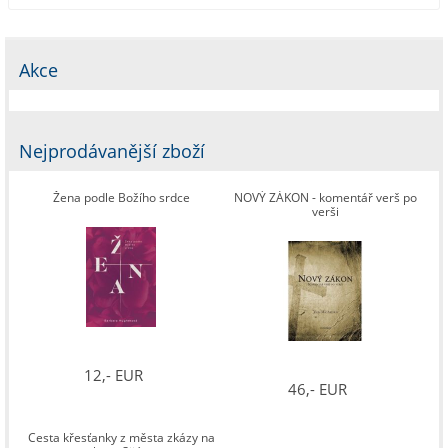
Akce
Nejprodávanější zboží
Žena podle Božího srdce
NOVÝ ZÁKON - komentář verš po
verši
12,- EUR
46,- EUR
Cesta křesťanky z města zkázy na