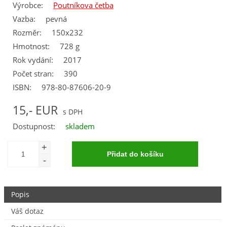
Výrobce:
Poutníkova četba
Vazba:
pevná
Rozměr:
150x232
Hmotnost:
728 g
Rok vydání:
2017
Počet stran:
390
ISBN:
978-80-87606-20-9
15,- EUR
Dostupnost:
skladem
Popis
Váš dotaz