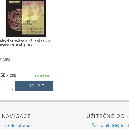
abyrint světa a ráj srdce - v
azyce 21.stol. (CD)
MP3
150,-
skladem
CZK
+
-
NAVIGACE
UŽITEČNÉ ODK
Úvodní strana
Český biblický insti