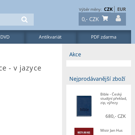
CZK
EUR
0,-
CZK
 DVD
Antikvariát
PDF zdarma
Akce
ce - v jazyce
Nejprodávanější zboží
Bible - Český
studijní překlad,
zip, výřezy
680,- CZK
Mistr Jan Hus