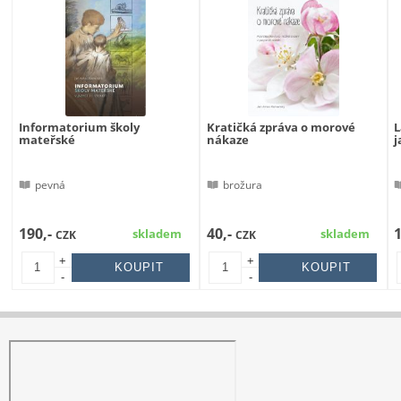
Informatorium školy
Kratičká zpráva o morové
L
mateřské
nákaze
j
pevná
brožura
190,-
40,-
skladem
skladem
CZK
CZK
+
+
-
-