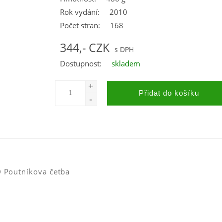
Rok vydání:
2010
Počet stran:
168
344,- CZK
Dostupnost:
skladem
CD Poutníkova četba