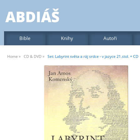
Bible
Knihy
Autoři
Home
CD & DVD
Set: Labyrint světa a ráj srdce - v jazyce 21.stol. + CD