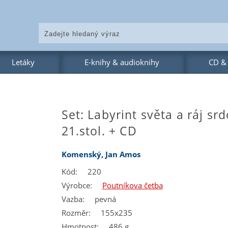
Letáky
E-knihy & audioknihy
CD &
Set: Labyrint světa a ráj srd
21.stol. + CD
Komenský, Jan Amos
Kód:
220
Výrobce:
Poutníkova četba
Vazba:
pevná
Rozměr:
155x235
Hmotnost:
486 g