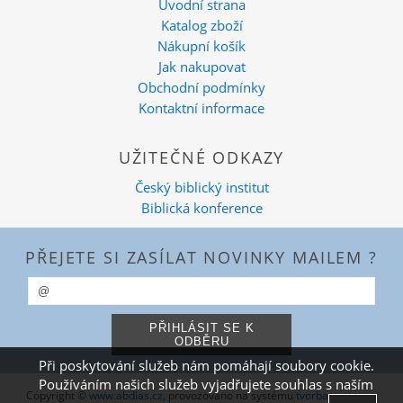
Úvodní strana
Katalog zboží
Nákupní košík
Jak nakupovat
Obchodní podmínky
Kontaktní informace
UŽITEČNÉ ODKAZY
Český biblický institut
Biblická konference
PŘEJETE SI ZASÍLAT NOVINKY MAILEM ?
Při poskytování služeb nám pomáhají soubory cookie.
Používáním našich služeb vyjadřujete souhlas s naším
Copyright ©
www.abdias.cz
,
provozováno na systému
tvorba e-