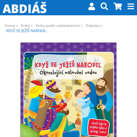
Home
Knihy
Knihy podle nakladatelství
Didasko
KDYŽ SE JEŽÍŠ NARODIL