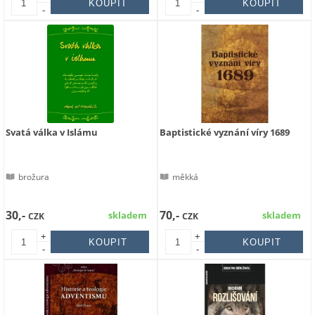
-
-
Svatá válka v Islámu
Baptistické vyznání víry 1689
brožura
měkká
30,-
70,-
skladem
skladem
CZK
CZK
+
+
-
-