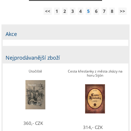
<<
1
2
3
4
5
6
7
8
>>
Akce
Nejprodávanější zboží
Útočiště
Cesta křesťanky z města zkázy na
horu Sijón
360,- CZK
314,- CZK