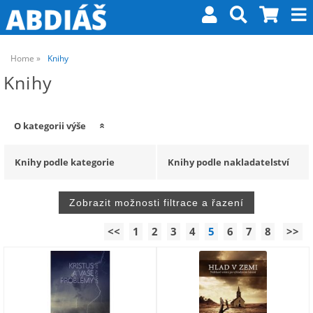
Home
Knihy
Knihy
O kategorii výše
Knihy podle kategorie
Knihy podle nakladatelství
<<
1
2
3
4
5
6
7
8
>>