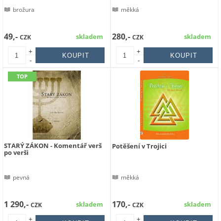
brožura
měkká
49,-
280,-
skladem
skladem
CZK
CZK
+
+
-
-
STARÝ ZÁKON - Komentář verš
Potěšení v Trojici
po verši
pevná
měkká
1 290,-
170,-
skladem
skladem
CZK
CZK
+
+