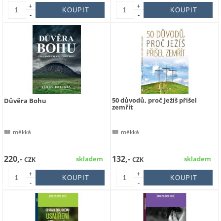
+
+
-
-
50 důvodů, proč Ježíš přišel
Důvěra Bohu
zemřít
měkká
měkká
220,-
132,-
skladem
skladem
CZK
CZK
+
+
-
-