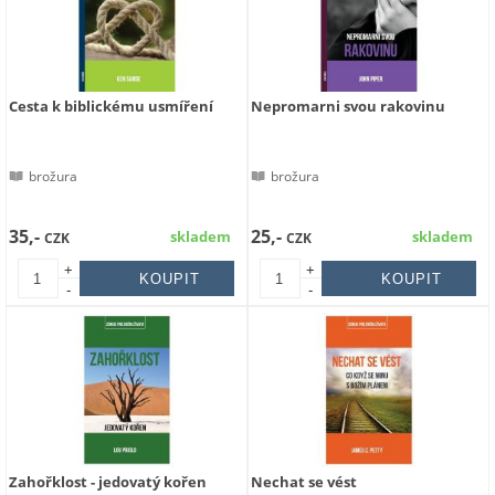
Cesta k biblickému usmíření
Nepromarni svou rakovinu
brožura
brožura
35,-
25,-
skladem
skladem
CZK
CZK
+
+
-
-
Zahořklost - jedovatý kořen
Nechat se vést