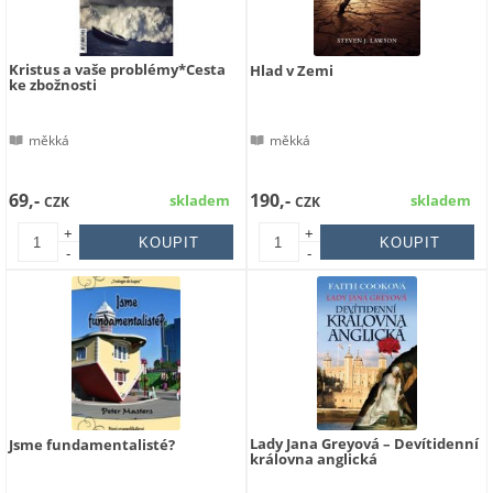
Kristus a vaše problémy*Cesta
Hlad v Zemi
ke zbožnosti
měkká
měkká
69,-
190,-
skladem
skladem
CZK
CZK
+
+
-
-
Lady Jana Greyová – Devítidenní
Jsme fundamentalisté?
královna anglická