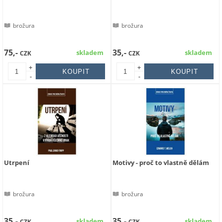
brožura
brožura
75,-
35,-
skladem
skladem
CZK
CZK
+
+
-
-
Utrpení
Motivy - proč to vlastně dělám
brožura
brožura
35,-
35,-
skladem
skladem
CZK
CZK