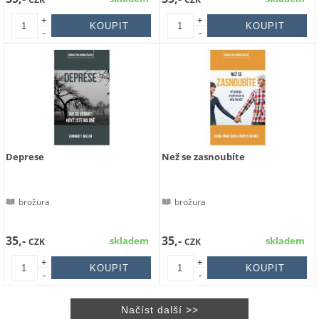
+
+
-
-
Deprese
Než se zasnoubíte
brožura
brožura
35,-
35,-
skladem
skladem
CZK
CZK
+
+
-
-