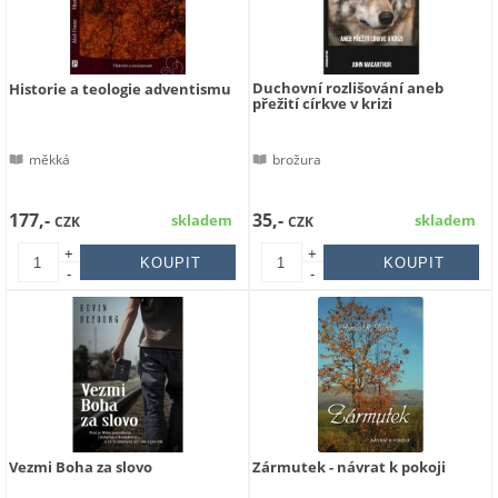
Duchovní rozlišování aneb
Historie a teologie adventismu
přežití církve v krizi
měkká
brožura
177,-
35,-
skladem
skladem
CZK
CZK
+
+
-
-
Vezmi Boha za slovo
Zármutek - návrat k pokoji