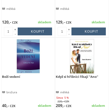
měkká
měkká
120,-
129,-
skladem
skladem
CZK
CZK
+
+
-
-
Boží vedení
Když si hříšníci říkají "Ano"
brožura
měkká
Sleva
5 %
220,-
CZK
40,-
209,-
skladem
skladem
CZK
CZK