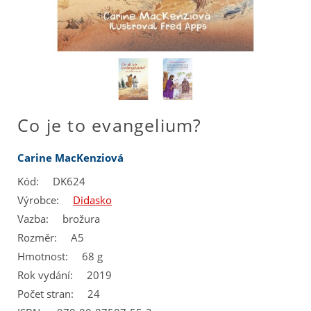
Co je to evangelium?
Carine MacKenziová
Kód:
DK624
Výrobce:
Didasko
Vazba:
brožura
Rozměr:
A5
Hmotnost:
68 g
Rok vydání:
2019
Počet stran:
24