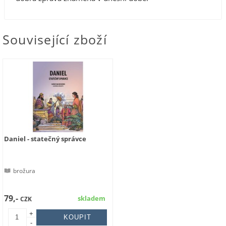
Související zboží
Daniel - statečný správce
brožura
79,-
skladem
CZK
+
-