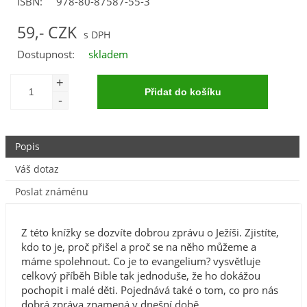
ISBN:
978-80-87587-55-3
59,- CZK
Dostupnost:
skladem
Popis
Váš dotaz
Poslat známénu
Z této knížky se dozvíte dobrou zprávu o Ježíši. Zjistíte,
kdo to je, proč přišel a proč se na něho můžeme a
máme spolehnout. Co je to evangelium? vysvětluje
celkový příběh Bible tak jednoduše, že ho dokážou
pochopit i malé děti. Pojednává také o tom, co pro nás
dobrá zpráva znamená v dnešní době.