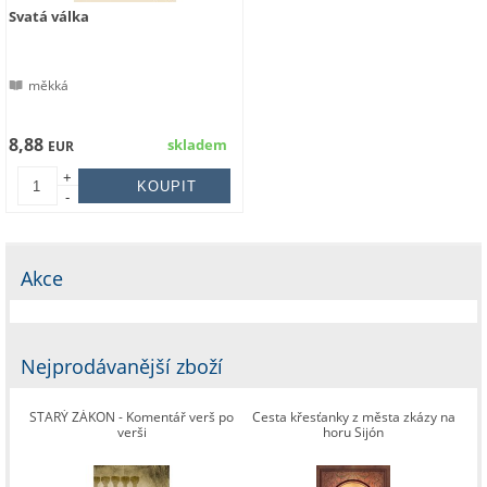
Svatá válka
měkká
8,88
skladem
EUR
+
-
Akce
Nejprodávanější zboží
STARÝ ZÁKON - Komentář verš po
Cesta křesťanky z města zkázy na
verši
horu Sijón