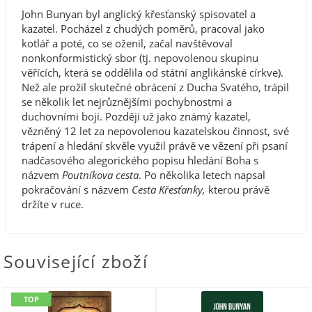
John Bunyan byl anglický křesťanský spisovatel a
kazatel. Pocházel z chudých poměrů, pracoval jako
kotlář a poté, co se oženil, začal navštěvoval
nonkonformistický sbor (tj. nepovolenou skupinu
věřících, která se oddělila od státní anglikánské církve).
Než ale prožil skutečné obrácení z Ducha Svatého, trápil
se několik let nejrůznějšími pochybnostmi a
duchovními boji. Později už jako známý kazatel,
vězněný 12 let za nepovolenou kazatelskou činnost, své
trápení a hledání skvěle využil právě ve vězení při psaní
nadčasového alegorického popisu hledání Boha s
názvem
Poutníkova cesta
. Po několika letech napsal
pokračování s názvem
Cesta Křesťanky,
kterou právě
držíte v ruce.
Související zboží