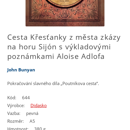
Cesta Křesťanky z města zkázy
na horu Sijón s výkladovými
poznámkami Aloise Adlofa
John Bunyan
Pokračování slavného díla „Poutníkova cesta“.
Kód:
644
Výrobce:
Didasko
Vazba:
pevná
Rozměr:
A5
Hmotnost:
380 g